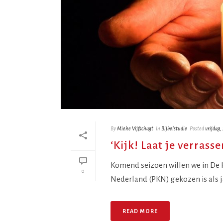
By
Mieke Vijfschagt
In
Bijbelstudie
Posted
vrijdag,
‘Kijk! Laat je verrass
Komend seizoen willen we in De H
0
Nederland (PKN) gekozen is als 
READ MORE