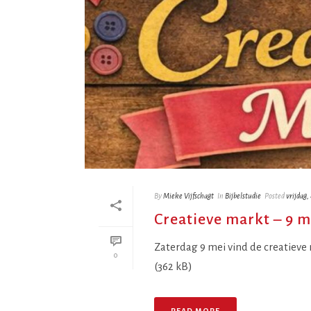
By
Mieke Vijfschagt
In
Bijbelstudie
Posted
vrijdag,
Creatieve markt – 9 m
Zaterdag 9 mei vind de creatiev
0
(362 kB)