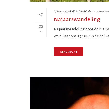
By
Mieke Vijfschagt
In
Bijbelstudie
Posted
woensda
Najaarswandeling
Najaarswandeling door de Blau
0
we elkaar om 8.30 uur in de hal 
READ MORE