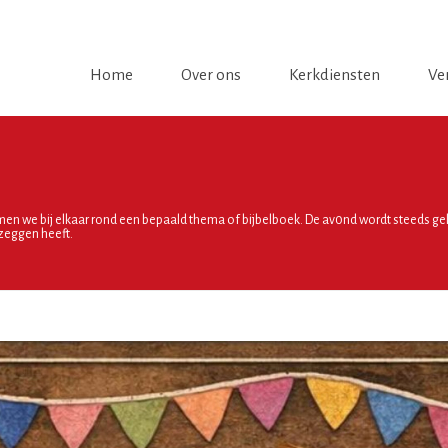
Home
Over ons
Kerkdiensten
Ve
en we bij elkaar rond een bepaald thema of bijbelboek. De av0nd wordt steeds gel
 zeggen heeft.