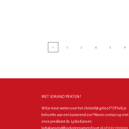
1
2
3
4
5
6
MET IEMAND PRATEN?
Wil je meer weten over het christelijk geloof? Of heb je
behoefte aan een luisterend oor? Neem contact op met
onze predikant ds. Lydia Kansen
lydiakansen@hoeksteenamersfoort.nl of 033 7370010