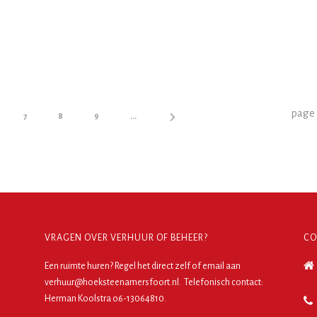
page
7
8
9
...
VRAGEN OVER VERHUUR OF BEHEER?
CO
Een ruimte huren?
Regel het direct zelf
of email aan
verhuur@hoeksteenamersfoort.nl. Telefonisch contact:
Herman Koolstra o6-13064810.