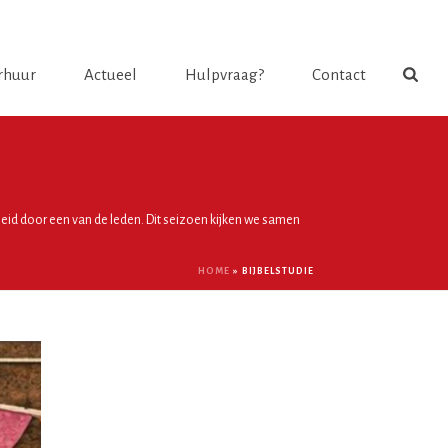
Login
rhuur
Actueel
Hulpvraag?
Contact
eid door een van de leden. Dit seizoen kijken we samen
HOME
»
BIJBELSTUDIE