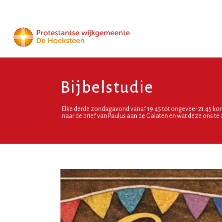
Bijbelstudie
Elke derde zondagavond vanaf 19.45 tot ongeveer 21.45 kom
naar de brief van Paulus aan de Galaten en wat deze ons te