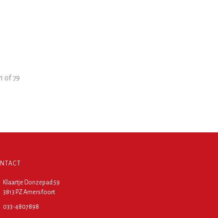
1
of
79
NTACT
Klaartje Donzepad 59
3813 PZ Amersfoort
033-4807898