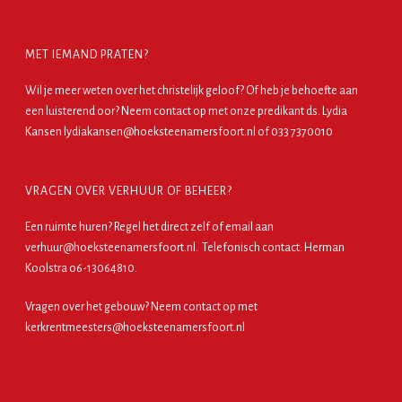
MET IEMAND PRATEN?
Wil je meer weten over het christelijk geloof? Of heb je behoefte aan
een luisterend oor? Neem contact op met onze predikant ds. Lydia
Kansen lydiakansen@hoeksteenamersfoort.nl of 033 7370010
VRAGEN OVER VERHUUR OF BEHEER?
Een ruimte huren?
Regel het direct zelf
of email aan
verhuur@hoeksteenamersfoort.nl. Telefonisch contact: Herman
Koolstra o6-13064810.
Vragen over het gebouw? Neem contact op met
kerkrentmeesters@hoeksteenamersfoort.nl