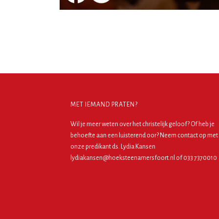
MET IEMAND PRATEN?
Wil je meer weten over het christelijk geloof? Of heb je
behoefte aan een luisterend oor? Neem contact op met
onze predikant ds. Lydia Kansen
lydiakansen@hoeksteenamersfoort.nl of 033 7370010