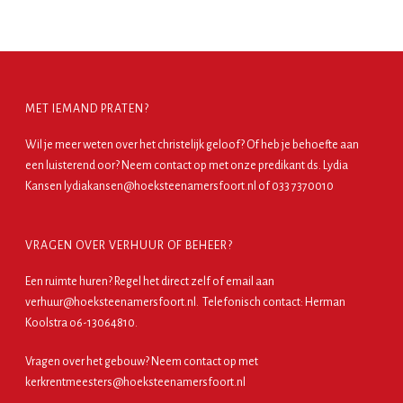
MET IEMAND PRATEN?
Wil je meer weten over het christelijk geloof? Of heb je behoefte aan
een luisterend oor? Neem contact op met onze predikant ds. Lydia
Kansen lydiakansen@hoeksteenamersfoort.nl of 033 7370010
VRAGEN OVER VERHUUR OF BEHEER?
Een ruimte huren?
Regel het direct zelf
of email aan
verhuur@hoeksteenamersfoort.nl. Telefonisch contact: Herman
Koolstra o6-13064810.
Vragen over het gebouw? Neem contact op met
kerkrentmeesters@hoeksteenamersfoort.nl