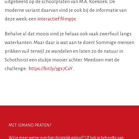
uitgebeeld op de schoolplaten van M.A. Koekoek. De
moderne variant daarvan vind je ook bij de informatie van
deze week: een
interactief filmpje
.
Behalve al dat moois vind je helaas ook vaak zwerfvuil langs
waterkanten. Maar daar is wat aan te doen! Sommige mensen
prikken vuil terwijl ze wandelen en laten zo de natuur in
Schothorst een stukje mooier achter. Meedoen met de
challenge:
https://bit.ly/3gs7CaY
.
MET IEMAND PRATEN?
Wil je meer weten over het christelijk geloof? Of heb je behoefte aan