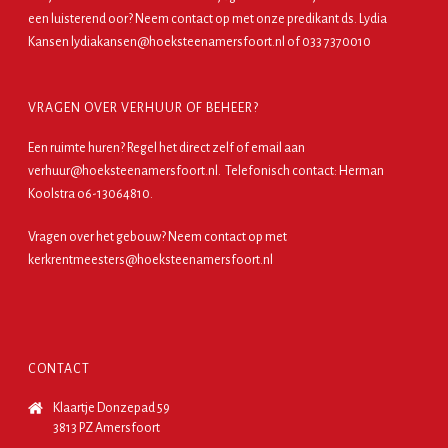
een luisterend oor? Neem contact op met onze predikant ds. Lydia
Kansen lydiakansen@hoeksteenamersfoort.nl of 033 7370010
VRAGEN OVER VERHUUR OF BEHEER?
Een ruimte huren?
Regel het direct zelf
of email aan
verhuur@hoeksteenamersfoort.nl. Telefonisch contact: Herman
Koolstra o6-13064810.
Vragen over het gebouw? Neem contact op met
kerkrentmeesters@hoeksteenamersfoort.nl
CONTACT
Klaartje Donzepad 59
3813 PZ Amersfoort