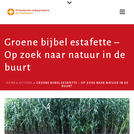
Groene bijbel estafette –
Op zoek naar natuur in de
buurt
HOME
»
ACTUEEL
»
GROENE BIJBEL ESTAFETTE – OP ZOEK NAAR NATUUR IN DE
BUURT