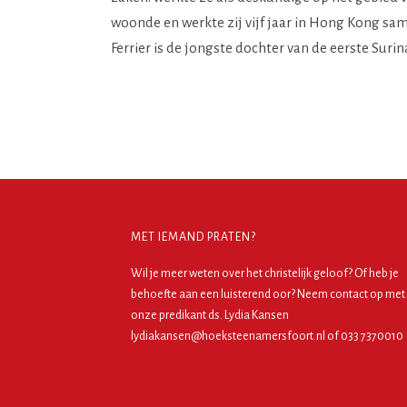
woonde en werkte zij vijf jaar in Hong Kong sa
Ferrier is de jongste dochter van de eerste Suri
MET IEMAND PRATEN?
Wil je meer weten over het christelijk geloof? Of heb je
behoefte aan een luisterend oor? Neem contact op met
onze predikant ds. Lydia Kansen
lydiakansen@hoeksteenamersfoort.nl of 033 7370010