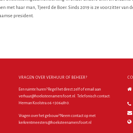
men met haar man, Tjeerd de Boer. Sinds 2019 is ze voorzitter va
naamse president.
VRAGEN OVER VERHUUR OF BEHEER?
CO
Een ruimte huren?
Regel het direct zelf
of email aan
verhuur@hoeksteenamersfoort.nl. Telefonisch contact:
Herman Koolstra o6-13064810.
Vragen over het gebouw? Neem contact op met
kerkrentmeesters@hoeksteenamersfoort.nl