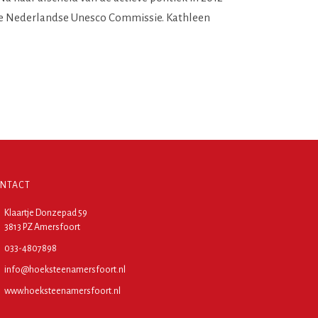
n de Nederlandse Unesco Commissie. Kathleen
NTACT
Klaartje Donzepad 59
3813 PZ Amersfoort
033-4807898
info@hoeksteenamersfoort.nl
www.hoeksteenamersfoort.nl