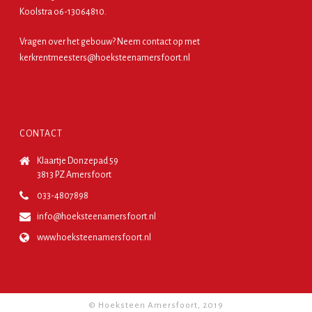
Koolstra o6-13064810.
Vragen over het gebouw? Neem contact op met
kerkrentmeesters@hoeksteenamersfoort.nl
CONTACT
Klaartje Donzepad 59
3813 PZ Amersfoort
033-4807898
info@hoeksteenamersfoort.nl
www.hoeksteenamersfoort.nl
© Hoeksteen Amersfoort, 2019