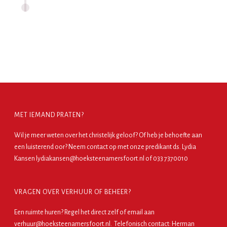
MET IEMAND PRATEN?
Wil je meer weten over het christelijk geloof? Of heb je behoefte aan
een luisterend oor? Neem contact op met onze predikant ds. Lydia
Kansen lydiakansen@hoeksteenamersfoort.nl of 033 7370010
VRAGEN OVER VERHUUR OF BEHEER?
Een ruimte huren?
Regel het direct zelf
of email aan
verhuur@hoeksteenamersfoort.nl. Telefonisch contact: Herman