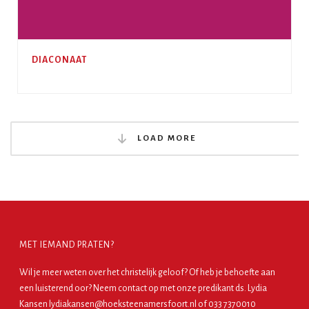
DIACONAAT
LOAD MORE
MET IEMAND PRATEN?
Wil je meer weten over het christelijk geloof? Of heb je behoefte aan
een luisterend oor? Neem contact op met onze predikant ds. Lydia
Kansen lydiakansen@hoeksteenamersfoort.nl of 033 7370010