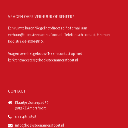
VRAGEN OVER VERHUUR OF BEHEER?
Een ruimte huren?
Regel het direct zelf
of email aan
verhuur@hoeksteenamersfoort.nl. Telefonisch contact: Herman
Koolstra o6-13064810.
Vragen over het gebouw? Neem contact op met
kerkrentmeesters@hoeksteenamersfoort.nl
CONTACT
Klaartje Donzepad 59
3813 PZ Amersfoort
033-4807898
info@hoeksteenamersfoort.nl